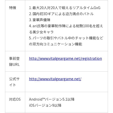
特徴
1. 最大20人対20人で戦えるリアルタイムGvG
2. 国内初3Dギアによる迫力満点のバトル
3. 豪華声優陣
4. ari氏等の豪華制作陣による総勢100名を超え
る美少女キャラ
5. パーツの取引やバトル中のチャット機能など
の双方向コミュニケーション機能
事前登
http://www.vitalgeargame.net/registration
録URL
公式サ
http://www.vitalgeargame.net/
イト
対応OS
Android™バージョン5.1以降
iOSバージョン9以降