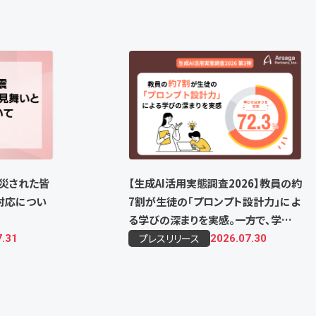
災された皆
【生成AI活用実態調査2026】教員の約
対応につい
7割が生徒の「プロンプト設計力」によ
る学びの深まりを実感。一方で、学力や
提出物の質の格差拡大が課題
プレスリリース
7.31
2026.07.30