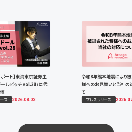
レポート】東海東京証券主
令和8年熊本地震により被
ールピッチ vol.28」に代
様へのお見舞いと当社の
壇
て
リース
プレスリリース
2026.08.03
2026.0