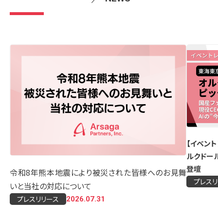
【生成AI活用実態調査2026】教員の
【イベン
ー
58.5%が生徒の生成AI活用による「ポジ
ルクドール
業
ティブな変化」を実感！その裏で、55.3%の
登壇
令和8年熊本地震により被災された皆様へのお見舞
教員は生徒の「思考停止」を懸念
プレスリリース
プレスリ
2026.07.08
いと当社の対応について
プレスリリース
2026.07.31