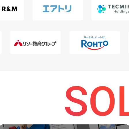
primeNumber
コンサルティング
株式会社ライズ・コンサルティング・
SO
グループ / ソーシャルリクルーティン
コン
グ導入支援で実現した、再現性のあ
公共
る採用体制の構築
ける
「PRODUCE NEXT しあわせな未来を、共に拓
支援内容
く。」をミッションに掲げる独立系コンサルティン
活用支
グファーム、株式会社ライズ・コンサルティング・
ティン