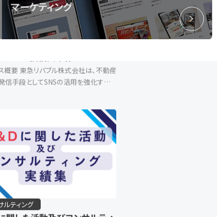
マーケティング
を結びつけ、介護士・看護師におけ […]
リ開発
保守/運用
バブル株式会社 / 生成AIを組
んだSNS投稿文章作成システム
ス概要 東急リバブル株式会社は、不動産
発信手段としてSNSの活用を強化するた
成AIを活用した「TOKYU LIVABLE
ative AI System」を開発・導入しました。
NSは […]