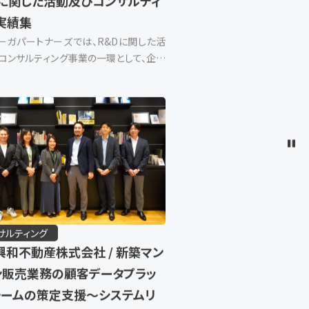
サルティング
Dに関した活動及びコンサルティ
 実績集
ーガパートナーズでは、R&Dに関した活
コンサルティング事業の一環として、企業
体からの研究開発案件を受託し、調査・
戦略立案を支援しています。 経験豊富な
ルタントが、企業や行政機関のR& […]