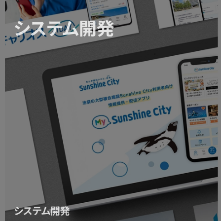
グループ。「戦略の実行」と「成果の上昇」にこだ
地方自
わり、経営戦略、業務改革、IT […]
間労働
システム開発
システム開発
シス
不動産仲介・流通 / 営業支援システ
保守
ム構築の開発支援
株式
支援内容 営業支援システム構築の開発支援 概
オス1
要 不動産仲介・流通の営業部門において、これ
スポ
までExcelで管理・提案されていた複雑な不動産
「キャ
売却スキームのシステム化を行いました。 ベテ
ネッセ
ラン社員が持つ高度な判断ロジックをシステ
は、介
[…]
システム開発
イトア