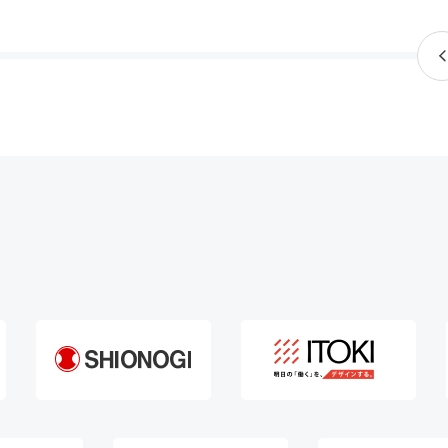
Salesforce
onetrust