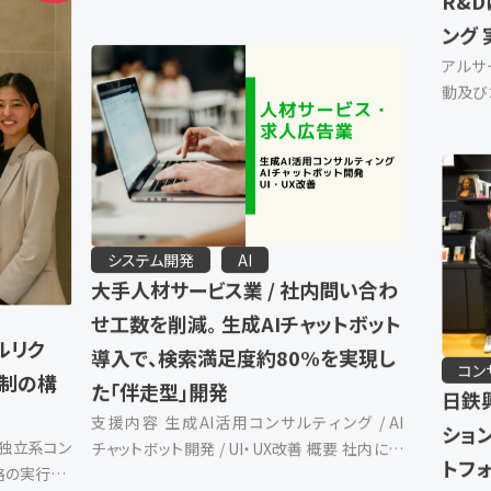
システム開発
AI
コン
大手人材サービス業 / 社内問い合わ
R&
せ工数を削減。 生成AIチャットボット
ング
導入で、検索満足度約80%を実現し
アルサ
た「伴走型」開発
動及び
や自治
支援内容 生成AI活用コンサルティング / AI
分析・
チャットボット開発 / UI・UX改善 概要 社内に散
コンサ
在する営業資料やナレッジの検索効率化を目指
ルリク
し、全社員が利用するチャットツール上で動作す
る「生成AIアシスタント」を開発 […]
体制の構
る独立系コン
略の実行」と