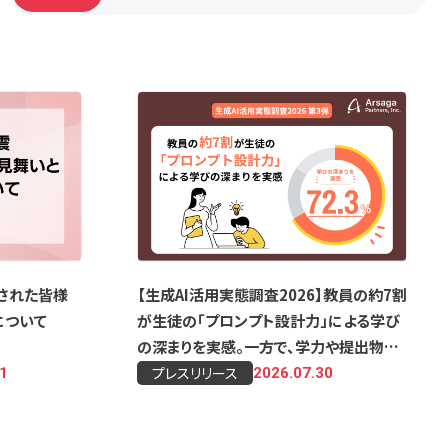
された皆様
【生成AI活用実態調査2026】教員の約7割
について
が生徒の「プロンプト設計力」による学び
の深まりを実感。一方で、学力や提出物の
質の格差拡大が課題
プレスリリース
31
2026.07.30