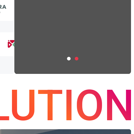
databricks
primeNumber
LUTION
サルティング
・行政機関 / 大規模自治体にお
人事異動業務のBPR・DX支援
 BPR（業務プロセス再設計） / 生成AI
援 / 業務デジタル化 / DX推進コンサル
グ 案件概要 数万人規模の職員を抱える