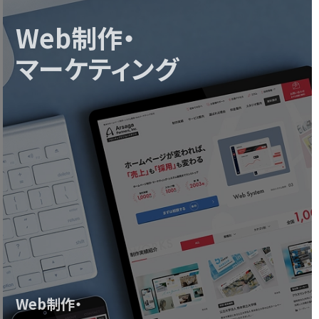
治体の人事部門において、慢性的な長時
を解決する第一歩として人事 […]
Web制作・
マーケティング
テム開発
アプリ開発
/運用
デザイン
会社ベネッセキャリオス「キャリ
DAY」 / 介護職・看護職人材の
ット・単発バイトアプリ
リオス1DAY」サービス概要 株式会社ベ
キャリオスが提供する「キャリオス1DAY」
護・看護業界に特化したスポット・単発バ
Web制作・
プリです。すぐに人手が必要な事業所と有