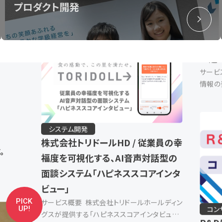
プロダクト開発
資格者
システム開発
株式会社トリドールHD / 従業員の幸
福度を可視化する、AI音声対話型の
アプ
面談システム「ハピネススコアインタ
東急リ
ビュー」
み込
サービス概要 株式会社トリドールホールディン
サービ
グスが提供する「ハピネススコアインタビュー」
情報の
。
は、主力事業である「丸亀製麺」の全店舗の従業
め、生
員約3万人を対象とした、従業員の幸福度をリア
Gener
ルタイムに可視化する国内初*のA […]
近年、S
PICK
UP!