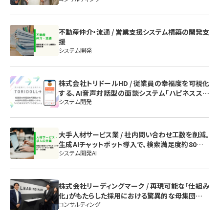
不動産仲介・流通 / 営業支援システム構築の開発支
援
システム開発
株式会社トリドールHD / 従業員の幸福度を可視化
する、AI音声対話型の面談システム「ハピネススコ
システム開発
アインタビュー」
大手人材サービス業 / 社内問い合わせ工数を削減。
生成AIチャットボット導入で、検索満足度約80%を
システム開発
AI
実現した「伴走型」開発
株式会社リーディングマーク / 再現可能な「仕組み
化」がもたらした採用における驚異的な母集団形成
コンサルティング
～プロセス構築