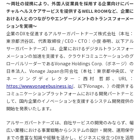
〜両社の提携により、外国人従業員を採用する企業向けにバー
チャルヘルスケアサービスを提供するWELL ROOMなど、企業に
おける人とのつながりやエンゲージメントのトランスフォーメー
ションを実現〜
企業のDXを促進するアルサーガパートナーズ株式会社（本社：
東京都渋谷区、代表取締役 / CEO・CTO：小俣 泰明、以下アル
サーガパートナーズ）は、企業におけるデジタルトランスフォー
メーションの加速を支援する、クラウドコミュニケーションのグ
ローバルリーダーであるVonage Holdings Corp.（ボネージ）の
日本法人、Vonage Japan合同会社（本社：東京都中央区、マ
ネージングディレクター：西村 哲郎、URL：
https://www.vonagebusiness.jp/
、以下Vonage、）の提供する
コミュニケーションプラットフォームにおける開発パートナーと
して、国内企業のイノベーションを支援するシステム開発提供の
開始を発表いたします。
アルサーガパートナーズは、自社サービスの開発のみならず、幅
広い業種における事業戦略からシステムの設計・開発、運用保守
までの豊富な知識や経験を活かし、ビジネスに役立つDXを活用