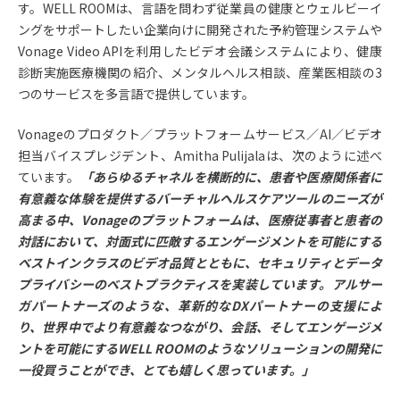
す。WELL ROOMは、言語を問わず従業員の健康とウェルビーイ
ングをサポートしたい企業向けに開発された予約管理システムや
Vonage Video APIを利用したビデオ会議システムにより、健康
診断実施医療機関の紹介、メンタルヘルス相談、産業医相談の3
つのサービスを多言語で提供しています。
Vonageのプロダクト／プラットフォームサービス／AI／ビデオ
担当バイスプレジデント、Amitha Pulijalaは、次のように述べ
ています。
「あらゆるチャネルを横断的に、患者や医療関係者に
有意義な体験を提供するバーチャルヘルスケアツールのニーズが
高まる中、Vonageのプラットフォームは、医療従事者と患者の
対話において、対面式に匹敵するエンゲージメントを可能にする
ベストインクラスのビデオ品質とともに、セキュリティとデータ
プライバシーのベストプラクティスを実装しています。アルサー
ガパートナーズのような、革新的なDXパートナーの支援によ
り、世界中でより有意義なつながり、会話、そしてエンゲージメ
ントを可能にするWELL ROOMのようなソリューションの開発に
一役買うことができ、とても嬉しく思っています。」