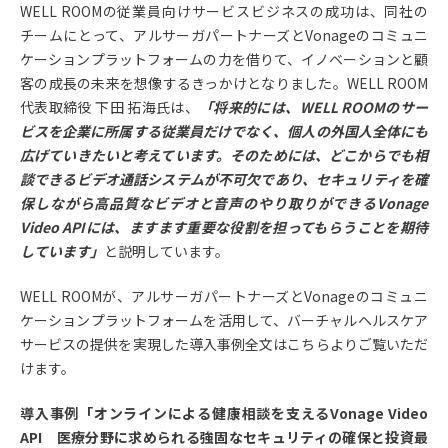
WELL ROOMの従業員向けサービスビジネスの成功は、同社の
チームにとって、アルサーガパートナーズとVonageのコミュニ
ケーションプラットフォームの力を借りて、イノベーションと顧
客の成長の未来を想像するきっかけとなりました。WELL ROOM
代表取締役 下田 拓海氏は、
「将来的には、WELL ROOMのサー
ビスを企業に所属する従業員だけでなく、個人の外国人全体にも
広げていきたいと考えています。そのためには、どこからでも相
談できるビデオ通話システムが不可欠であり、セキュリティを確
保しながら高品質なビデオと音声のやり取りができるVonage
Video APIには、ますます重要な役割を担ってもらうことを期待
しています」
と説明しています。
WELL ROOMが、アルサーガパートナーズとVonageのコミュニ
ケーションプラットフォームを活用して、バーチャルヘルスケア
サービスの提供を実現した導入事例全文はこちらよりご覧いただ
けます。
導入事例「オンラインによる健康相談を支えるVonage Video
API 医療分野に求められる強固なセキュリティの確保と投資最