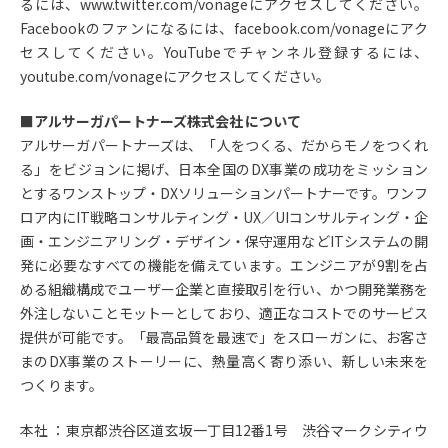
るには、www.twitter.com/vonageにアクセスしてください。
Facebookのファンになるには、facebook.com/vonageにアク
セスしてください。YouTubeでチャンネル登録するには、
youtube.com/vonageにアクセスしてください。
■アルサーガパートナーズ株式会社 について
アルサーガパートナーズは、「人をつくる、だからモノをつくれ
る」をビジョンに掲げ、日本全国のDX事業の成功をミッション
とするワンストップ・DXソリューションパートナーです。ワンフ
ロア内にIT戦略コンサルティング・UX／UIコンサルティング・企
画・エンジニアリング・デザイン・保守運用などITシステムの開
発に必要なすべての機能を備えています。エンジニアが9割を占
める組織構成でユーザー企業と直接取引を行い、かつ開発業務を
外注しないことモットーとしており、適正なコストでのサービス
提供が可能です。「最高品質を最速で」をスローガンに、お客さ
まのDX事業のストーリーに、熱量高く寄り添い、新しい未来を
つくります。
本社 ：東京都渋谷区道玄坂一丁目12番1号 渋谷マークシティウ