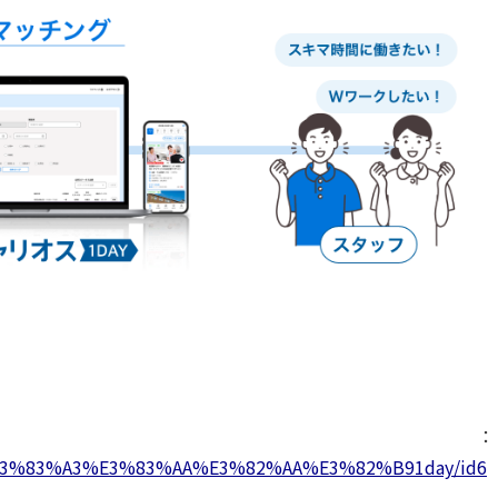
OS：
AD%E3%83%A3%E3%83%AA%E3%82%AA%E3%82%B91day/id6