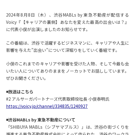
2024年8月8日（木）、渋谷MABLs by 東急不動産が配信する
Voicy『【キャリアの裏側】あなたを変えた最高の出会いは？』
に代表小俣が出演しましたのお知らせです。
この番組は、渋谷で活躍するビジネスマンに、キャリアや人生に
影響を与えた”出会い”について深堀りをしていく番組です。
小俣のこれまでのキャリアや影響を受けた人物、そして今最も会
いたい人についてありのままをノーカットでお話ししています。
ぜひお聞きください。
◾️放送はこちら
#2 アルサーガパートナーズ代表取締役社長 小俣泰明氏
https://voicy.jp/channel/334835/1240927
◾️渋谷MABLs by 東急不動産について
「SHIBUYA MABLs（シブヤマブルス）」は、渋谷の街づくりを
推進する東急不動産株式会社によって作られた、渋谷のワークラ