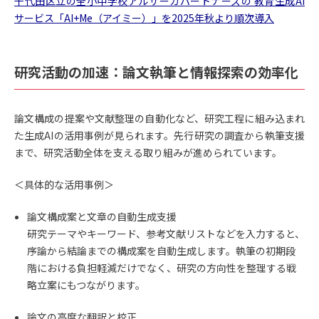
千代田区立の全小中学校アルサーガパートナーズの 教育生成AI
サービス「AI+Me（アイミー）」を2025年秋より順次導入
研究活動の加速：論文執筆と情報探索の効率化
論文構成の提案や文献整理の自動化など、研究工程に組み込まれ
た生成AIの活用事例が見られます。先行研究の調査から執筆支援
まで、研究活動全体を支える取り組みが進められています。
＜具体的な活用事例＞
論文構成案と文章の自動生成支援
研究テーマやキーワード、参考文献リストなどを入力すると、
序論から結論までの構成案を自動生成します。執筆の初期段
階における負担軽減だけでなく、研究の方向性を整理する戦
略立案にもつながります。
論文の高度な翻訳と校正