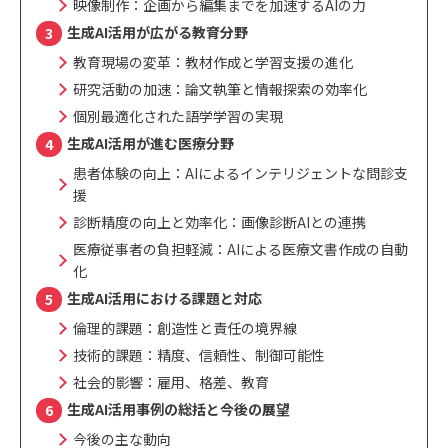
映像制作：企画から編集までを加速するAIの力
生成AI活用が広がる教育分野
教育現場の変革：教材作成と学習支援の進化
研究活動の加速：論文執筆と情報探索の効率化
個別最適化された語学学習の実現
生成AI活用が進む医療分野
患者体験の向上：AIによるインテリジェントな問診支
援
診断精度の向上と効率化：画像診断AIとの連携
医療従事者の負担軽減：AIによる医療文書作成の自動
化
生成AI活用における課題と対応
倫理的課題：創造性と責任の境界線
技術的課題：精度、信頼性、制御可能性
社会的影響：雇用、格差、教育
生成AI活用事例の総括と今後の展望
今後の主な動向