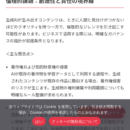
倫理的課題：創造性と責任の境界線
生成AIが生み出すコンテンツは、ときに人間と見分けがつかない
ほどのクオリティを持つ一方で、倫理的なジレンマを引き起こす
可能性があります。ビジネスで活用する際には、明確なガバナン
スの設計が前提条件となります。
＜主な懸念点＞
著作権および知的財産権の侵害
AIが既存の著作物を学習データとして利用する過程や、生成
されたコンテンツが既存の作品に酷似する場合、著作権侵害
のリスクが生じます。生成物の権利帰属や利用範囲についても
明確なルール整備が求められます。
当ウェブサイトでは Cookie を使用しています。引き続き閲覧する
虚偽情報（フェイクコンテンツ）の拡散
場合、Cookie の使用を承諾したものとみなされます。
高度なテキスト生成や画像・動画生成AIは、事実に基づかな
い情報やディープフェイクを容易に作成・拡散する可能性があ
はい
クッキーの無効化について
ります。これにより、社会的な混乱や信頼の低下を招くリスク