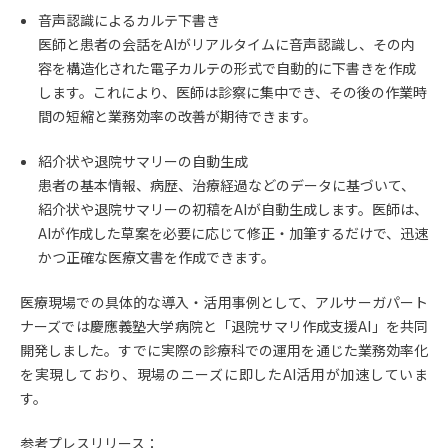
音声認識によるカルテ下書き
医師と患者の会話をAIがリアルタイムに音声認識し、その内
容を構造化された電子カルテの形式で自動的に下書きを作成
します。これにより、医師は診察に集中でき、その後の作業時
間の短縮と業務効率の改善が期待できます。
紹介状や退院サマリーの自動生成
患者の基本情報、病歴、治療経過などのデータに基づいて、
紹介状や退院サマリーの初稿をAIが自動生成します。医師は、
AIが作成した草案を必要に応じて修正・加筆するだけで、迅速
かつ正確な医療文書を作成できます。
医療現場での具体的な導入・活用事例として、アルサーガパート
ナーズでは慶應義塾大学病院と「退院サマリ作成支援AI」を共同
開発しました。すでに実際の診療科での運用を通じた業務効率化
を実現しており、現場のニーズに即したAI活用が加速していま
す。
参考プレスリリース：