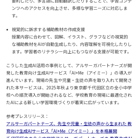
要約したり、多言語に自動翻訳したりすることで、学習コンテ
ンツへのアクセスを向上させ、多様な学習ニーズに対応しま
す。
視覚的に訴求する補助教材の作成支援
授業内容に合わせて、図解、イラスト、グラフなどの視覚的
な補助教材をAIが自動生成したり、内容理解を可視化したりし
ます。学習者のリテラシー向上にもつながる支援が可能です。
こうした生成AI活用の事例として、アルサーガパートナーズが開
発した教育向け生成AIサービス「AI+Me（アイミー）」の導入が
進んでいます。現場の先生や児童・生徒の声を取り入れて開発さ
れた本サービスは、2025年秋より東京都千代田区立の全小中学
校への順次導入が開始されるなど、学校教育の現場に最適化され
たAIによる新しい学習環境づくりが着実に広がっています。
参考プレスリリース：
アルサーガパートナーズ、先生や児童・生徒の声から生まれた 教
育向け生成AIサービス「AI+Me（アイミー）」を本格展開