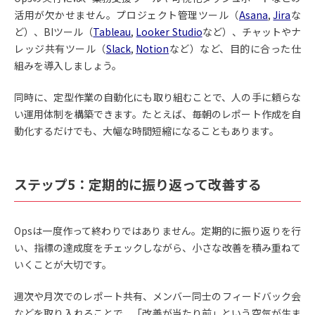
活用が欠かせません。プロジェクト管理ツール（
Asana
,
Jira
な
ど）、BIツール（
Tableau
,
Looker Studio
など）、チャットやナ
レッジ共有ツール（
Slack
,
Notion
など）など、目的に合った仕
組みを導入しましょう。
同時に、定型作業の自動化にも取り組むことで、人の手に頼らな
い運用体制を構築できます。たとえば、毎朝のレポート作成を自
動化するだけでも、大幅な時間短縮になることもあります。
ステップ5：定期的に振り返って改善する
Opsは一度作って終わりではありません。定期的に振り返りを行
い、指標の達成度をチェックしながら、小さな改善を積み重ねて
いくことが大切です。
週次や月次でのレポート共有、メンバー同士のフィードバック会
などを取り入れることで、「改善が当たり前」という空気が生ま