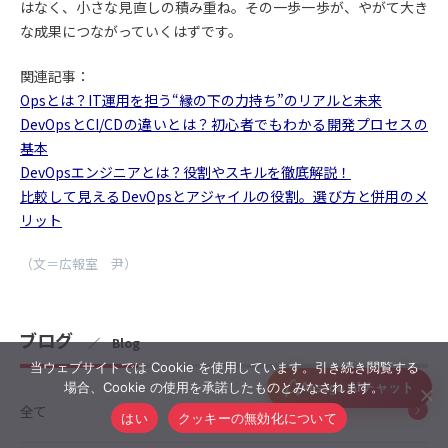
はなく、小さな見直しの積み重ね。その一歩一歩が、やがて大き
な成果につながっていくはずです。
関連記事：
Opsとは？IT運用を担う“縁の下の力持ち”のリアルと未来
DevOpsとCI/CDの違いとは？初心者でもわかる開発プロセスの
基本
DevOpsエンジニアとは？役割やスキルを徹底解説！
比較して見えるDevOpsとアジャイルの役割。選び方と併用のメ
リット
（文＝広報室 尹）
ブログ
／ Blog
当ウェブサイトでは Cookie を使用しています。引き続き閲覧する
場合、Cookie の使用を承諾したものとみなされます。
全て
はい
クッキーの無効化について