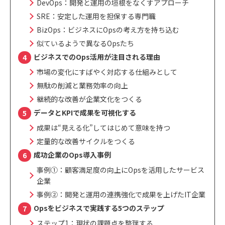
DevOps：開発と運用の垣根をなくすアプローチ
SRE：安定した運用を担保する専門職
BizOps：ビジネスにOpsの考え方を持ち込む
似ているようで異なるOpsたち
ビジネスでのOps活用が注目される理由
市場の変化にすばやく対応する仕組みとして
無駄の削減と業務効率の向上
継続的な改善が企業文化をつくる
データとKPIで成果を可視化する
成果は“見える化”してはじめて意味を持つ
定量的な改善サイクルをつくる
成功企業のOps導入事例
事例①：顧客満足度の向上にOpsを活用したサービス
企業
事例②：開発と運用の連携強化で成果を上げたIT企業
Opsをビジネスで実践する5つのステップ
ステップ1：現状の課題点を整理する