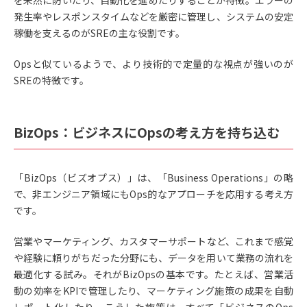
を未然に防いだり、自動化を進めたりすることが特徴。エラーの
発生率やレスポンスタイムなどを厳密に管理し、システムの安定
稼働を支えるのがSREの主な役割です。
Opsと似ているようで、より技術的で定量的な視点が強いのが
SREの特徴です。
BizOps：ビジネスにOpsの考え方を持ち込む
「BizOps（ビズオプス）」は、「Business Operations」の略
で、非エンジニア領域にもOps的なアプローチを応用する考え方
です。
営業やマーケティング、カスタマーサポートなど、これまで感覚
や経験に頼りがちだった分野にも、データを用いて業務の流れを
最適化する試み。それがBizOpsの基本です。たとえば、営業活
動の効率をKPIで管理したり、マーケティング施策の成果を自動
レポート化したり。こうした施策は、すべて「ビジネスのOps