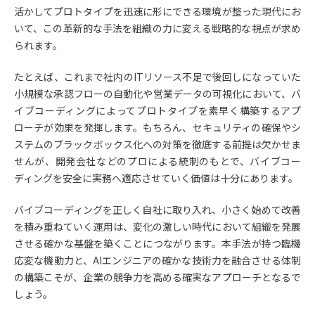
活かしてプロトタイプを迅速に形にできる環境が整った現代にお
いて、この革新的な手法を組織の力に変える戦略的な視点が求め
られます。
たとえば、これまで社内のITリソース不足で後回しになっていた
小規模な承認フローの自動化や営業データの可視化において、バ
イブコーディングによってプロトタイプを素早く構築するアプ
ローチが効果を発揮します。もちろん、セキュリティの確保やシ
ステムのブラックボックス化への対策を徹底する前提は欠かせま
せんが、開発会社などのプロによる統制のもとで、バイブコー
ディングを安全に実務へ適応させていく価値は十分にあります。
バイブコーディングを正しく自社に取り入れ、小さく始めて改善
を積み重ねていく運用は、変化の激しい時代において組織を発展
させる確かな基盤を築くことにつながります。本手法が持つ臨機
応変な機動力と、AIエンジニアの確かな技術力を融合させる体制
の構築こそが、企業の競争力を高める確実なアプローチとなるで
しょう。