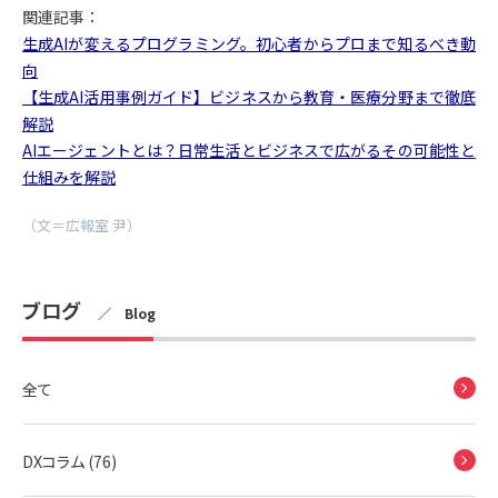
関連記事：
生成AIが変えるプログラミング。初心者からプロまで知るべき動
向
【生成AI活用事例ガイド】ビジネスから教育・医療分野まで徹底
解説
AIエージェントとは？日常生活とビジネスで広がるその可能性と
仕組みを解説
（文＝広報室 尹）
ブログ
／ Blog
全て
DXコラム (76)