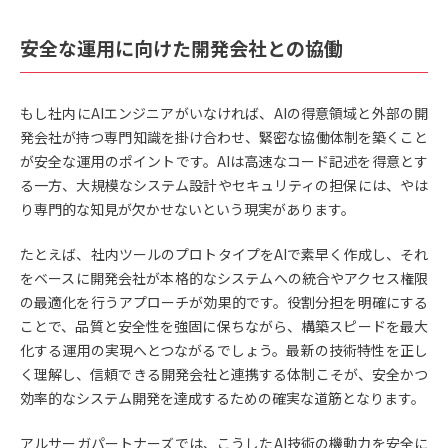
安全な運用に向けた開発会社との協働
もし社内にAIエンジニアがいなければ、AIの得意領域と外部の開
発会社が持つ専門知識を掛け合わせ、緊密な協働体制を築くこと
が安全な運用のポイントです。AIは高速なコード記述を得意とす
る一方、大規模なシステム設計やセキュリティの担保には、やは
り専門的な知見が欠かせないという現実があります。
たとえば、社内ツールのプロトタイプをAIで素早く作成し、それ
をベースに開発会社が本格的なシステムへの統合やアクセス権限
の最適化を行うアプローチが効果的です。役割分担を明確にする
ことで、品質と安全性を強固に保ちながら、構築スピードを最大
化する運用の実現へとつながるでしょう。最新の技術特性を正し
く理解し、信頼できる開発会社と連携する体制こそが、安全かつ
効率的なシステム開発を達成するための確実な道筋となります。
アルサーガパートナーズでは、こうしたAI技術の機動力を安全に