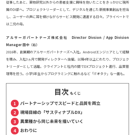
従事したあと、薬物研究以外からの患者支援に興味を抱いたことをきっかけに現所
属のDI部へ。プロジェクトリーダーとして、デジタルを通じた新規事業創出を担当
し、ユーザーの声に耳を傾けながらサービス開発に邁進する日々。プライベートで
は二児の母。
アルサーガパートナーズ株式会社 Director Divsion / App Division
Manager 田中（右）
2016年、創業期のアルサーガパートナーズへ入社。Androidエンジニアとして経験
を積み、入社3ヵ月で開発ディレクターへ抜擢。以降4年以上にわたり、プロジェク
トリーダーとして活躍。クライアントと社内の間でDXプロジェクト進行、品質管
理等を担う。小学5年生からプログラミングに触れるなど「ITオタク」な一面も。
目次
パートナーシップでスピードと品質を両立
現場目線の「サスティナブルDX」
異業種から同じ未来を描いていく
おわりに