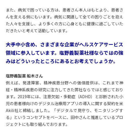
また、病気で困っている方は、患者さん本人はもとより、患者さ
んを支える側にもいます。病気に関連して全ての困りごとを抱え
た人々を支援し、より多くの方に心身ともに健康に過ごしていた
だきたいと考えて活動しています。
――大手中小含め、さまざまな企業がヘルスケアサービス
領域に参入しています。塩野義製薬社様ならではの強
みはどういったところにあるとお考えでしょうか。
塩野義製薬 船木さん
例えば、発達障害、精神疾患分野への価値提供は、これまで神
経・精神系疾患の研究に注力してきた弊社ならではと感じており
ます。2019年には、注意欠如・多動症（ADHD）と診断された小
児の患者様向けのデジタル治療用アプリの導入に関する契約を米
Akili社と締結しました。「デジタルで見守り、モニタリングす
る」というコンセプトをベースに、田中さんと推進しているプロ
ジェクトにも取り組んでおります。