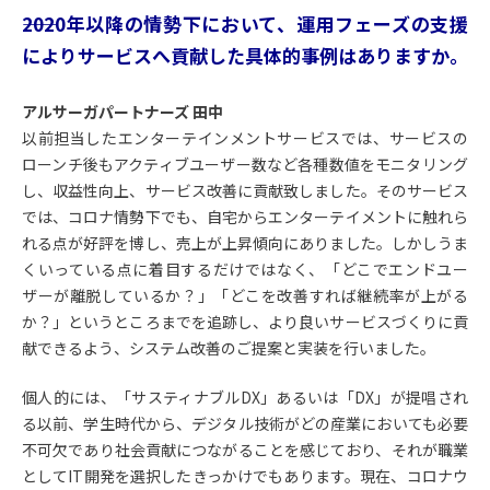
――2020年以降の情勢下において、運用フェーズの支援
によりサービスへ貢献した具体的事例はありますか。
アルサーガパートナーズ 田中
以前担当したエンターテインメントサービスでは、サービスの
ローンチ後もアクティブユーザー数など各種数値をモニタリング
し、収益性向上、サービス改善に貢献致しました。そのサービス
では、コロナ情勢下でも、自宅からエンターテイメントに触れら
れる点が好評を博し、売上が上昇傾向にありました。しかしうま
くいっている点に着目するだけではなく、「どこでエンドユー
ザーが離脱しているか？」「どこを改善すれば継続率が上がる
か？」というところまでを追跡し、より良いサービスづくりに貢
献できるよう、システム改善のご提案と実装を行いました。
個人的には、「サスティナブルDX」あるいは「DX」が提唱され
る以前、学生時代から、デジタル技術がどの産業においても必要
不可欠であり社会貢献につながることを感じており、それが職業
としてIT開発を選択したきっかけでもあります。現在、コロナウ