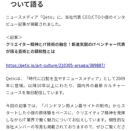
ついて語る
ニュースメディア「Qetic」に、当社代表 CEO/CTO小俣のインタ
ビュー記事が掲載されました。
＜記事＞
クリエイター精神とIT技術の融合！新進気鋭のITベンチャー代表
が語る芸術との親和性とは
https://qetic.jp/art-culture/210305-arsaga/389887/
Qeticは、「時代に口髭を生やすニュースメディア」として2009
年に登場。以降10年以上にわたり、国内外の最新カルチャー
ニュースを毎日配信しています。
今回の記事では、「バンドマン用メン募サイトの制作」からス
タートした小俣の原体験をベースに、クリエイティブ精神を発揮
しながらIT業界で働く魅力についてお伝えしています。個性的な
当社メンバーの写真も掲載されておりますので、ぜひご覧くださ