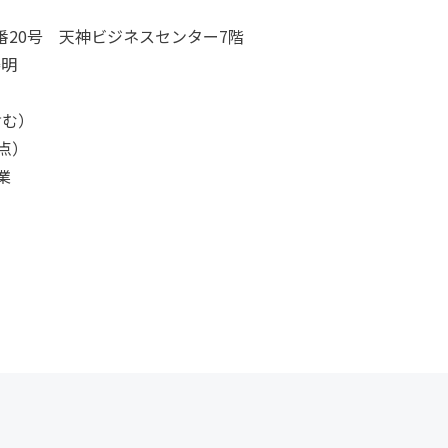
20号 天神ビジネスセンター7階
泰明
含む）
時点）
業