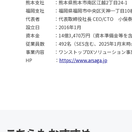
熊本支社 ：熊本県熊本市南区江越2丁目24-1
福岡支社 ：福岡県福岡市中央区天神一丁目10番
代表者 ：代表取締役社長 CEO/CTO 小俣
設立日 ：2016年1月
資本金 ：14億3,470万円（資本準備金等を
従業員数 ：492名（SES含む、2025年1月末
事業内容 ：ワンストップDXソリューション事
HP ：
https://www.arsaga.jp