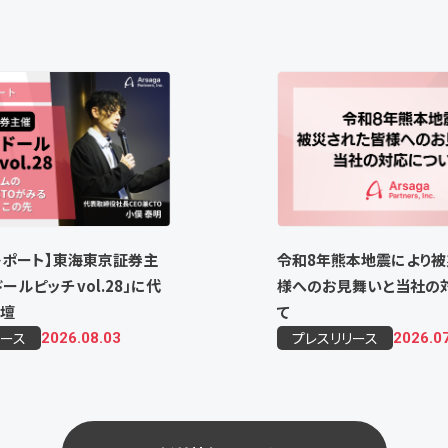
レポート】東海東京証券主
令和8年熊本地震により被
ールピッチ vol.28」に代
様へのお見舞いと当社の
壇
て
リース
プレスリリース
2026.08.03
2026.0