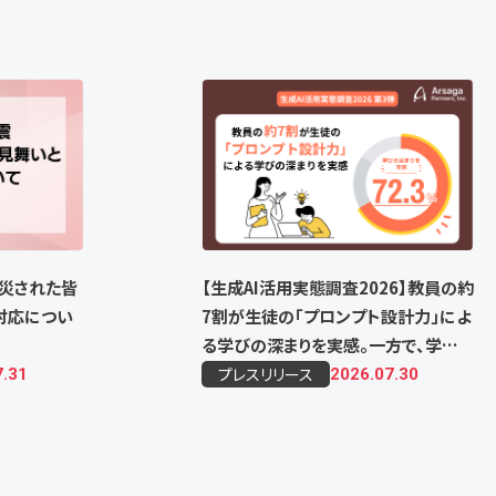
災された皆
【生成AI活用実態調査2026】教員の約
対応につい
7割が生徒の「プロンプト設計力」によ
る学びの深まりを実感。一方で、学力や
提出物の質の格差拡大が課題
プレスリリース
7.31
2026.07.30