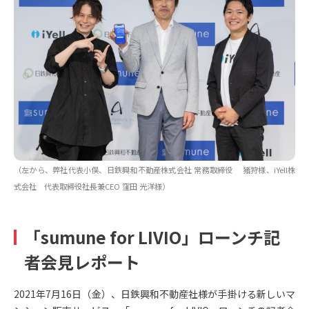
（左から、弊社代表小俣、日鉄興和不動産株式会社 常務取締役 猪狩様、iYell株
式会社 代表取締役社長兼CEO 窪田 光洋様）
「sumune for LIVIO」ローンチ記
者会見レポート
2021年7月16日（金）、日鉄興和不動産社様が手掛ける新しいマ