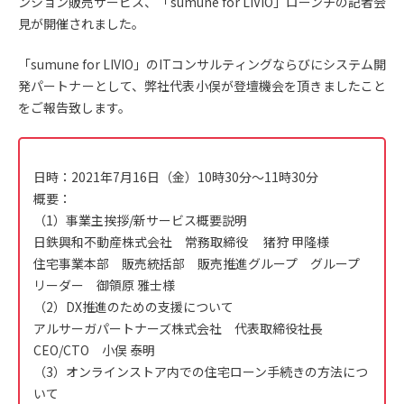
ンション販売サービス、「sumune for LIVIO」ローンチの記者会
見が開催されました。
「sumune for LIVIO」のITコンサルティングならびにシステム開
発パートナーとして、弊社代表小俣が登壇機会を頂きましたこと
をご報告致します。
日時：2021年7月16日（金）10時30分～11時30分
概要：
（1）事業主挨拶/新サービス概要説明
日鉄興和不動産株式会社 常務取締役 猪狩 甲隆様
住宅事業本部 販売統括部 販売推進グループ グループ
リーダー 御領原 雅士様
（2）DX推進のための支援について
アルサーガパートナーズ株式会社 代表取締役社長
CEO/CTO 小俣 泰明
（3）オンラインストア内での住宅ローン手続きの方法につ
いて