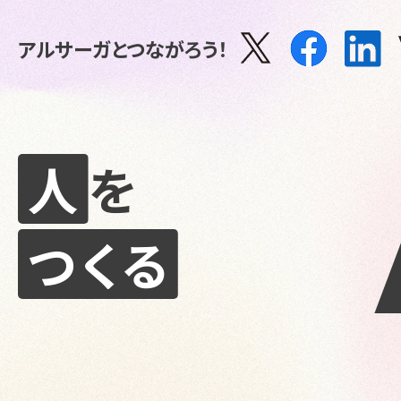
アルサーガとつながろう！
人
を
つくる