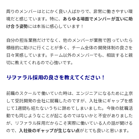
周りのメンバーはとにかく良い人ばかりで、非常に働きやすい環
境だと感じています。特に、
あらゆる場面でメンバーが互いに助
け合う姿勢
には本当に感心しています！
自分の担当業務だけでなく、他のメンバーが業務で困っていたら
積極的に助けに行くことが多く、チーム全体の開発体制の良さを
日々実感しています。チーム以外のメンバーでも、相談すると親
切に教えてくれるので心強いです。
――リファラル採用の良さを教えてください！
前職のスクールで働いていた時は、エンジニアになるために上京
して受託開発の会社に就職したのですが、入社後にギャップを感
じて1週間も経たないうちに辞めてしまいました。今後の就職活
動でも同じようなことが起こるのではないかと不安がありました
が、リファラル採用だからこそ実際に働いている人の話が聞ける
ので、
入社後のギャップが生じない点
がとても良いと思います。