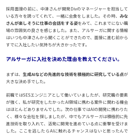
採用面接の前に、中津さんが開発Divのマネージャーを担当して
いる方々を誘ってくれて、一緒に会食をしました。その時、
みな
さんが楽しそうに仕事の会話をする姿
をみて、これまでにない職
場の雰囲気の良さを感じました。また、アルサーガに関する情報
はいつも中津さんから聞くことができたので、面接に進む前から
すでに入社したい気持ちが大きかったです。
――アルサーガに入社を決めた理由を教えてください。
まずは、
生成AIなどの先進的な技術を積極的に研究している点
が
大きな決め手でした。
前職ではSESエンジニアとして働いていましたが、研究職の要素
が強く、私が研究をしたかったAI領域に携わる案件に関わる機会
はほとんどありませんでした。次の仕事ではAIの開発に携わりた
く、様々な会社を探しましたが、中でもアルサーガは積極的に先
進技術を取り入れて、活発に開発を進めている点に衝撃を受けま
した。ここを逃したらAIに触れるチャンスはないと思ったんで